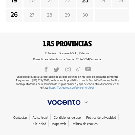
19
23
20
21
22
24
25
26
27
28
29
30
© Federico Domenech S.A., Valencia.
Domicilio social en la calle Gremis nº 1 (46014) Valencia.
En lo posible, para la resolución de litigios en línea en materia de consumo conforme
Reglamento (UE) 524/2013, se buscará la posibilidad que la Comisión Europea facilita
como plataforma de resolución de litigios en línea y que se encuentra disponible en el
enlace
https://ec.europa.eu/consumers/odr
.
Contactar
Aviso legal
Condiciones de uso
Política de privacidad
Publicidad
Mapa web
Política de cookies