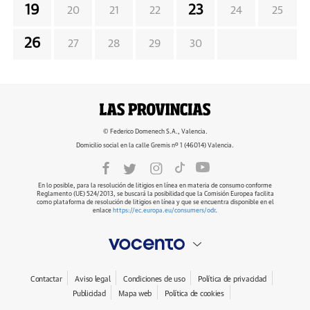
19
23
20
21
22
24
25
26
27
28
29
30
© Federico Domenech S.A., Valencia.
Domicilio social en la calle Gremis nº 1 (46014) Valencia.
En lo posible, para la resolución de litigios en línea en materia de consumo conforme
Reglamento (UE) 524/2013, se buscará la posibilidad que la Comisión Europea facilita
como plataforma de resolución de litigios en línea y que se encuentra disponible en el
enlace
https://ec.europa.eu/consumers/odr
.
Contactar
Aviso legal
Condiciones de uso
Política de privacidad
Publicidad
Mapa web
Política de cookies