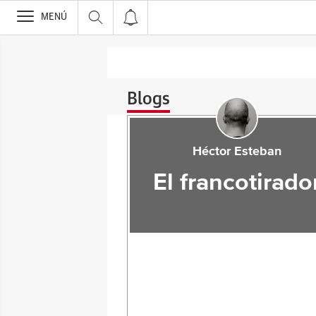
>
MENÚ
Blogs
Héctor Esteban
El francotirado