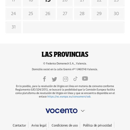
19
17
18
20
21
22
23
24
25
26
27
28
29
30
31
© Federico Domenech S.A., Valencia.
Domicilio social en la calle Gremis nº 1 (46014) Valencia.
En lo posible, para la resolución de litigios en línea en materia de consumo conforme
Reglamento (UE) 524/2013, se buscará la posibilidad que la Comisión Europea facilita
como plataforma de resolución de litigios en línea y que se encuentra disponible en el
enlace
https://ec.europa.eu/consumers/odr
.
Contactar
Aviso legal
Condiciones de uso
Política de privacidad