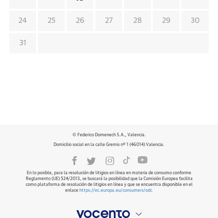
24
25
26
27
28
29
30
31
© Federico Domenech S.A., Valencia.
Domicilio social en la calle Gremis nº 1 (46014) Valencia.
En lo posible, para la resolución de litigios en línea en materia de consumo conforme
Reglamento (UE) 524/2013, se buscará la posibilidad que la Comisión Europea facilita
como plataforma de resolución de litigios en línea y que se encuentra disponible en el
enlace
https://ec.europa.eu/consumers/odr
.