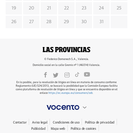
19
20
21
22
23
24
25
26
27
28
29
30
31
© Federico Domenech S.A., Valencia.
Domicilio social en la calle Gremis nº 1 (46014) Valencia.
En lo posible, para la resolución de litigios en línea en materia de consumo conforme
Reglamento (UE) 524/2013, se buscará la posibilidad que la Comisión Europea facilita
como plataforma de resolución de litigios en línea y que se encuentra disponible en el
enlace
https://ec.europa.eu/consumers/odr
.
Contactar
Aviso legal
Condiciones de uso
Política de privacidad
Publicidad
Mapa web
Política de cookies