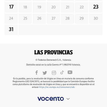
17
23
18
19
20
21
22
24
25
26
27
28
29
30
31
© Federico Domenech S.A., Valencia.
Domicilio social en la calle Gremis nº 1 (46014) Valencia.
En lo posible, para la resolución de litigios en línea en materia de consumo conforme
Reglamento (UE) 524/2013, se buscará la posibilidad que la Comisión Europea facilita
como plataforma de resolución de litigios en línea y que se encuentra disponible en el
enlace
https://ec.europa.eu/consumers/odr
.