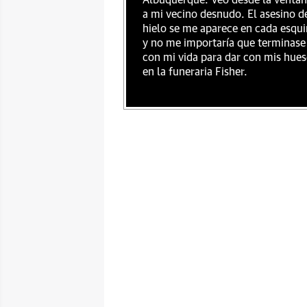
Albuquerque. Veo desde la venta
a mi vecino desnudo. El asesino d
hielo se me aparece en cada esqu
y no me importaría que terminase
con mi vida para dar con mis hue
en la funeraria Fisher.