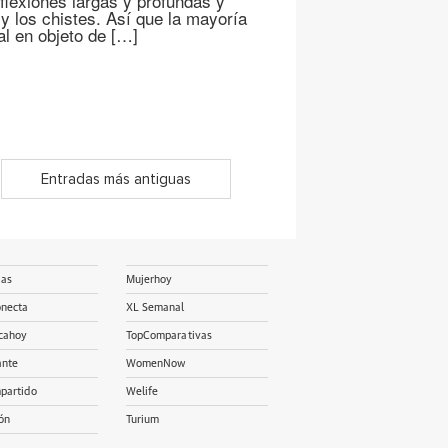
flexiones largas y profundas y
 los chistes. Así que la mayoría
al en objeto de […]
Entradas más antiguas
ias
Mujerhoy
onecta
XL Semanal
cahoy
TopComparativas
ante
WomenNow
partido
Welife
ón
Turium