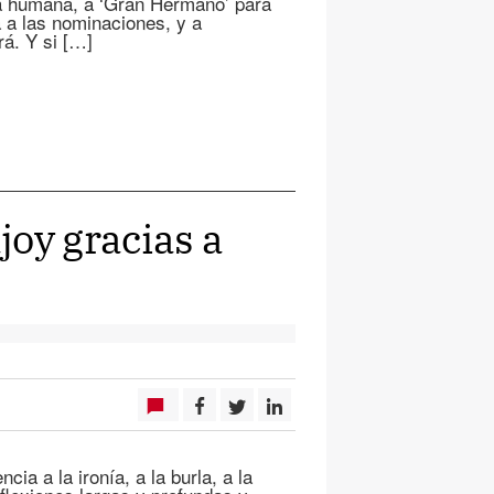
ora humana, a ‘Gran Hermano’ para
a a las nominaciones, y a
rá. Y si […]
joy gracias a
ia a la ironía, a la burla, a la