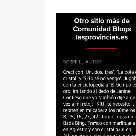
Otro sitio más de
Comunidad Blogs
lasprovincias.es
SOBRE EL AUTOR
Crecí con 'Un, dos, tres', 'La bola
cristal' y 'Si lo sé no vengo'. Juga
con la enciclopedia a 'El tiempo e
oro' imitando al dedo de Janine.
Confieso que yo también dije alg
vez a mi reloj: "Kitt, te necesito".
repiten en mi cabeza los números
8, 15, 16, 23, 42. Tomo copas en 
Bada Bing. Trafico con marihuana
en Agrestic y con cristal azul en