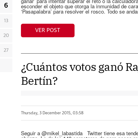
ganar’ para intentar superar el reto o la calculad
esconder el objeto que otorga la inmunidad de car
6
‘Pasapalabra’ para resolver el rosco. Todo se anda
13
VER POST
20
27
¿Cuántos votos ganó Ra
Bertín?
Thursday, 3 December 2015, 03:58
Seguir a @mikel_labastida Twitter tiene esa tendenc