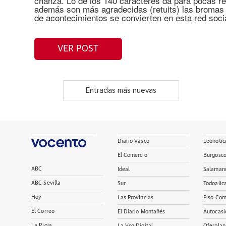
chanza. Lo de los 140 caracteres da para pocas re
además son más agradecidas (retuits) las bromas y
de acontecimientos se convierten en esta red soci
VER POST
Entradas más nuevas
Diario Vasco
Leonotic
El Comercio
Burgosc
ABC
Ideal
Salaman
ABC Sevilla
Sur
Todoalic
Hoy
Las Provincias
Piso Com
El Correo
El Diario Montañés
Autocasi
La Rioja
La Voz Digital
Oferplan