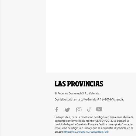
© Federico Domenech S.A., Valencia.
Domicilio social en la calle Gremis nº 1 (46014) Valencia.
En lo posible, para la resolución de litigios en línea en materia de
consumo conforme Reglamento (UE) 524/2013, se buscará la
posibilidad que la Comisión Europea facilita como plataforma de
resolución de litigios en línea y que se encuentra disponible en el
enlace
https://ec.europa.eu/consumers/odr
.