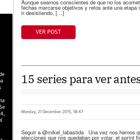
Aunque seamos conscientes de que no los acomete
fechas marcarse objetivos y retos ante una etapa
ir desistiendo, […]
VER POST
15 series para ver ante
 de
ba
s
una
 Se
Monday, 21 December 2015, 18:47
 4,
el
Seguir a @mikel_labastida Una vez nos hemos qu
elecciones que nos quedaban por votar, el sprint fin