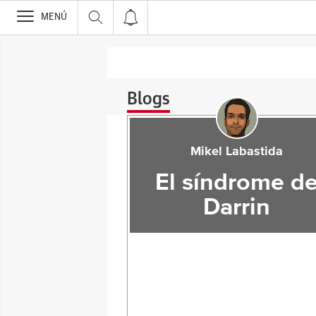
>
MENÚ
Blogs
Mikel Labastida
El síndrome d
Darrin