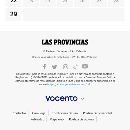
22
23
24
25
26
27
28
29
© Federico Domenech S.A., Valencia.
Domicilio social en la calle Gremis nº 1 (46014) Valencia.
En lo posible, para la resolución de litigios en línea en materia de consumo conforme
Reglamento (UE) 524/2013, se buscará la posibilidad que la Comisión Europea facilita
como plataforma de resolución de litigios en línea y que se encuentra disponible en el
enlace
https://ec.europa.eu/consumers/odr
.
Contactar
Aviso legal
Condiciones de uso
Política de privacidad
Publicidad
Mapa web
Política de cookies