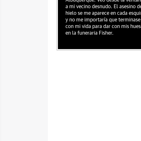
Albuquerque. Veo desde la venta
a mi vecino desnudo. El asesino d
hielo se me aparece en cada esqu
y no me importaría que terminase
con mi vida para dar con mis hue
en la funeraria Fisher.