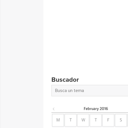
Buscador
February
2016
M
T
W
T
F
S