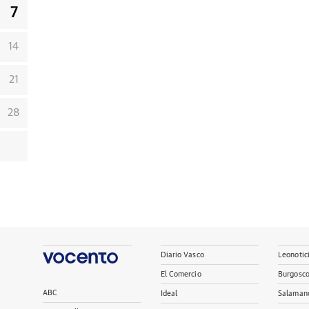
7
14
21
28
Diario Vasco
Leonotic
El Comercio
Burgosc
ABC
Ideal
Salaman