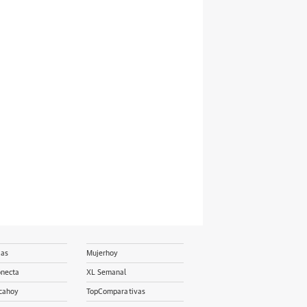
ias
Mujerhoy
onecta
XL Semanal
cahoy
TopComparativas