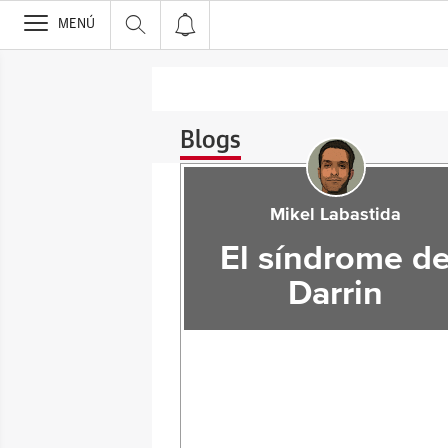
>
MENÚ
Blogs
Mikel Labastida
El síndrome d
Darrin