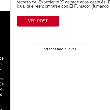
regreso de ‘Expediente X’ catorce años después. B
Igual que reencontrarse con El Fumador (fumando p
VER POST
Entradas más nuevas
 de
ba
s
una
 Se
 4,
el