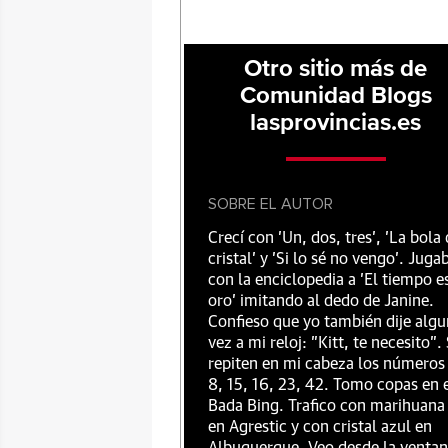
Otro sitio más de
Comunidad Blogs
lasprovincias.es
SOBRE EL AUTOR
Crecí con 'Un, dos, tres', 'La bola
cristal' y 'Si lo sé no vengo'. Juga
con la enciclopedia a 'El tiempo e
oro' imitando al dedo de Janine.
Confieso que yo también dije alg
vez a mi reloj: "Kitt, te necesito".
repiten en mi cabeza los números
8, 15, 16, 23, 42. Tomo copas en 
Bada Bing. Trafico con marihuana
en Agrestic y con cristal azul en