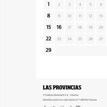
1
2
3
4
5
6
8
9
10
11
12
13
15
16
17
18
19
20
22
23
24
25
26
27
29
© Federico Domenech S.A., Valencia.
Domicilio social en la calle Gremis nº 1 (46014) Valencia.