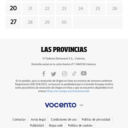
20
21
22
23
24
25
26
27
28
29
30
© Federico Domenech S.A., Valencia.
Domicilio social en la calle Gremis nº 1 (46014) Valencia.
En lo posible, para la resolución de litigios en línea en materia de consumo conforme
Reglamento (UE) 524/2013, se buscará la posibilidad que la Comisión Europea facilita
como plataforma de resolución de litigios en línea y que se encuentra disponible en el
enlace
https://ec.europa.eu/consumers/odr
.
Contactar
Aviso legal
Condiciones de uso
Política de privacidad
Publicidad
Mapa web
Política de cookies