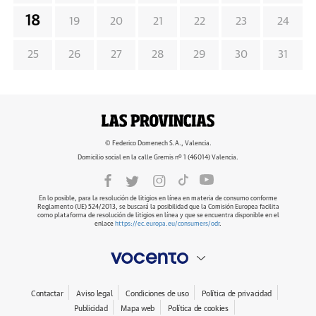
18
19
20
21
22
23
24
25
26
27
28
29
30
31
© Federico Domenech S.A., Valencia.
Domicilio social en la calle Gremis nº 1 (46014) Valencia.
En lo posible, para la resolución de litigios en línea en materia de consumo conforme
Reglamento (UE) 524/2013, se buscará la posibilidad que la Comisión Europea facilita
como plataforma de resolución de litigios en línea y que se encuentra disponible en el
enlace
https://ec.europa.eu/consumers/odr
.
Contactar
Aviso legal
Condiciones de uso
Política de privacidad
Publicidad
Mapa web
Política de cookies