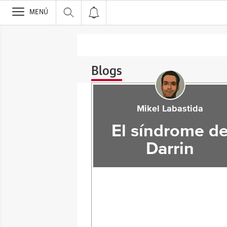
>
MENÚ
Blogs
Mikel Labastida
El síndrome d
Darrin