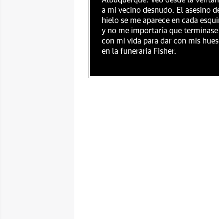
Albuquerque. Veo desde la venta
a mi vecino desnudo. El asesino d
hielo se me aparece en cada esqu
y no me importaría que terminase
con mi vida para dar con mis hue
en la funeraria Fisher.