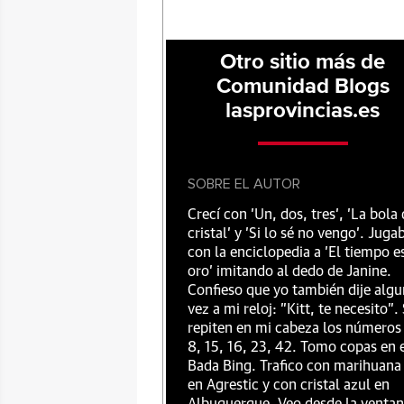
Otro sitio más de
Comunidad Blogs
lasprovincias.es
SOBRE EL AUTOR
Crecí con 'Un, dos, tres', 'La bola
cristal' y 'Si lo sé no vengo'. Juga
con la enciclopedia a 'El tiempo e
oro' imitando al dedo de Janine.
Confieso que yo también dije alg
vez a mi reloj: "Kitt, te necesito".
repiten en mi cabeza los números
8, 15, 16, 23, 42. Tomo copas en 
Bada Bing. Trafico con marihuana
en Agrestic y con cristal azul en