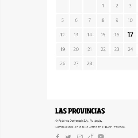
1
2
3
5
6
7
8
9
10
17
12
13
14
15
16
19
20
21
22
23
24
26
27
28
© Federico Domenech S.A., Valencia.
Domicilio social en la calle Gremis nº 1 (46014) Valencia.