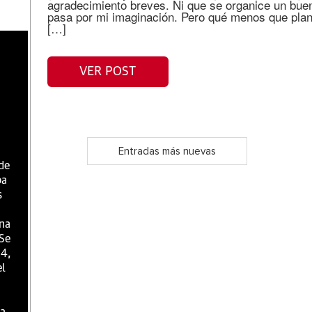
agradecimiento breves. Ni que se organice un bue
pasa por mi imaginación. Pero qué menos que plan
[…]
VER POST
Entradas más nuevas
 de
ba
s
una
 Se
 4,
el