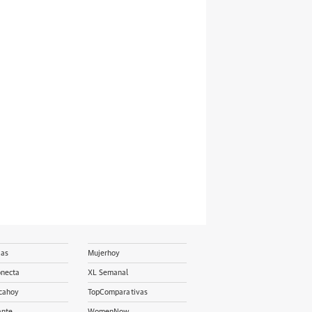
ias
Mujerhoy
onecta
XL Semanal
cahoy
TopComparativas
ante
WomenNow