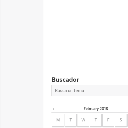
Buscador
February
2018
M
T
W
T
F
S