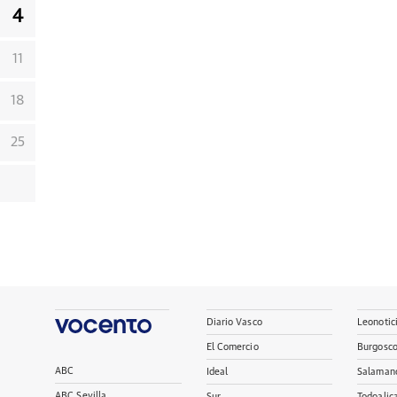
4
11
18
25
Diario Vasco
Leonotic
El Comercio
Burgosc
ABC
Ideal
Salaman
ABC Sevilla
Sur
Todoalic