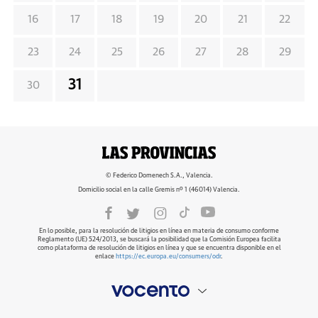
16
17
18
19
20
21
22
23
24
25
26
27
28
29
31
30
© Federico Domenech S.A., Valencia.
Domicilio social en la calle Gremis nº 1 (46014) Valencia.
En lo posible, para la resolución de litigios en línea en materia de consumo conforme
Reglamento (UE) 524/2013, se buscará la posibilidad que la Comisión Europea facilita
como plataforma de resolución de litigios en línea y que se encuentra disponible en el
enlace
https://ec.europa.eu/consumers/odr
.