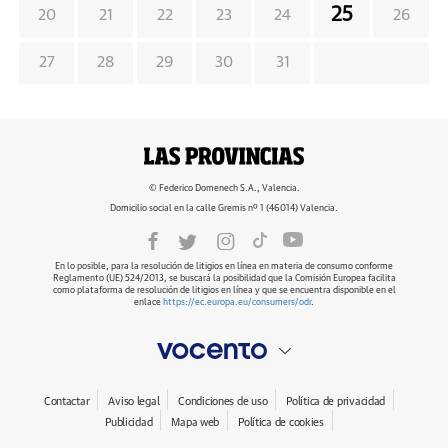
25
20
21
22
23
24
26
27
28
29
30
31
© Federico Domenech S.A., Valencia.
Domicilio social en la calle Gremis nº 1 (46014) Valencia.
En lo posible, para la resolución de litigios en línea en materia de consumo conforme
Reglamento (UE) 524/2013, se buscará la posibilidad que la Comisión Europea facilita
como plataforma de resolución de litigios en línea y que se encuentra disponible en el
enlace
https://ec.europa.eu/consumers/odr
.
Contactar
Aviso legal
Condiciones de uso
Política de privacidad
Publicidad
Mapa web
Política de cookies