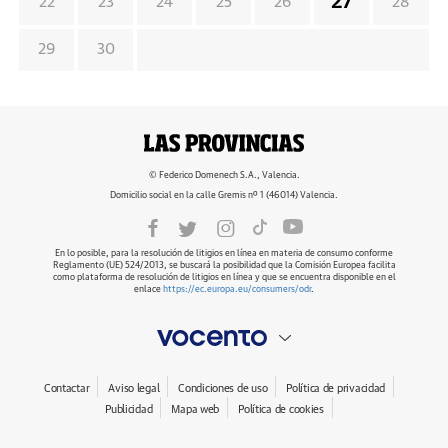
27
22
23
24
25
26
28
29
30
© Federico Domenech S.A., Valencia.
Domicilio social en la calle Gremis nº 1 (46014) Valencia.
En lo posible, para la resolución de litigios en línea en materia de consumo conforme
Reglamento (UE) 524/2013, se buscará la posibilidad que la Comisión Europea facilita
como plataforma de resolución de litigios en línea y que se encuentra disponible en el
enlace
https://ec.europa.eu/consumers/odr
.
Contactar
Aviso legal
Condiciones de uso
Política de privacidad
Publicidad
Mapa web
Política de cookies