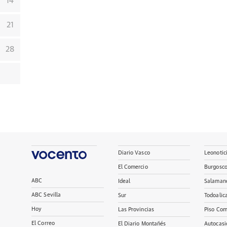
14
21
28
Diario Vasco
Leonotic
El Comercio
Burgosc
ABC
Ideal
Salaman
ABC Sevilla
Sur
Todoalic
Hoy
Las Provincias
Piso Com
El Correo
El Diario Montañés
Autocasi