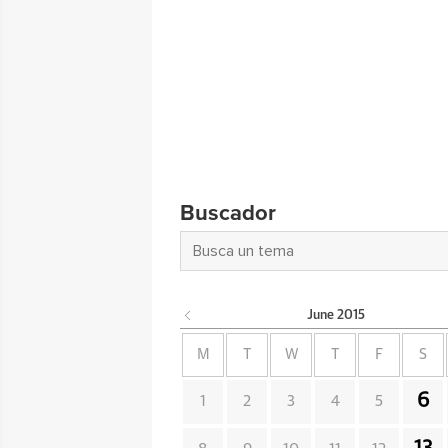
Buscador
June
2015
M
T
W
T
F
S
6
1
2
3
4
5