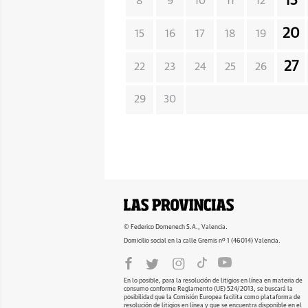
13
8
9
10
11
12
20
15
16
17
18
19
27
22
23
24
25
26
29
30
© Federico Domenech S.A., Valencia.
Domicilio social en la calle Gremis nº 1 (46014) Valencia.
En lo posible, para la resolución de litigios en línea en materia de
consumo conforme Reglamento (UE) 524/2013, se buscará la
posibilidad que la Comisión Europea facilita como plataforma de
resolución de litigios en línea y que se encuentra disponible en el