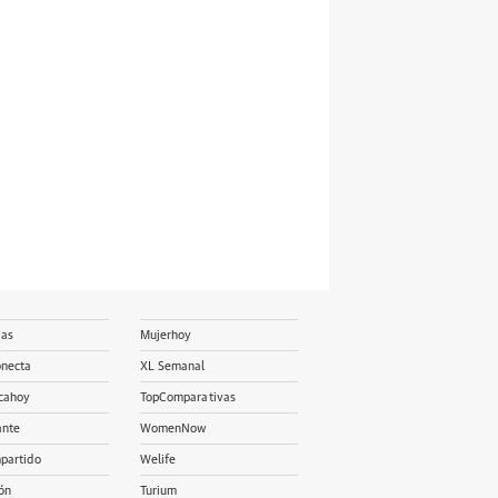
ias
Mujerhoy
onecta
XL Semanal
cahoy
TopComparativas
ante
WomenNow
partido
Welife
ón
Turium