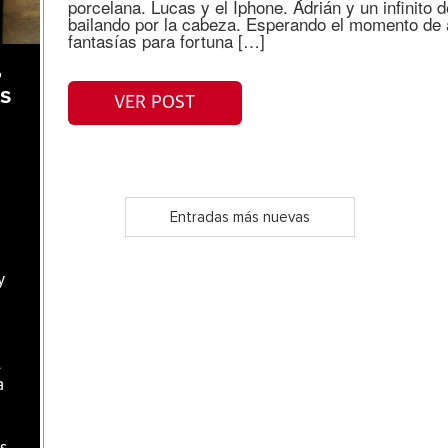
porcelana. Lucas y el Iphone. Adrián y un infinito 
bailando por la cabeza. Esperando el momento de a
fantasías para fortuna […]
,
as
VER POST
Entradas más nuevas
y
l
a