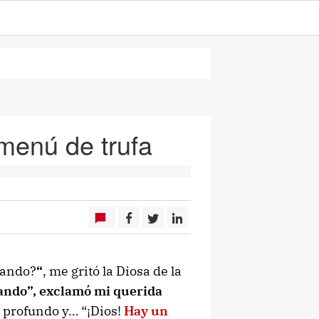
menú de trufa
sando?
“
, me gritó la Diosa de la
vando”, exclamó mi querida
é profundo y… “¡Dios!
Hay un