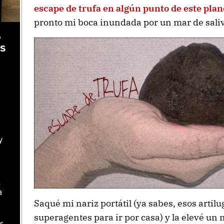
escape de trufa en algún punto de este plan
pronto mi boca inundada por un mar de sali
,
as
y
l
a
Saqué mi nariz portátil (ya sabes, esos artil
superagentes para ir por casa) y la elevé un