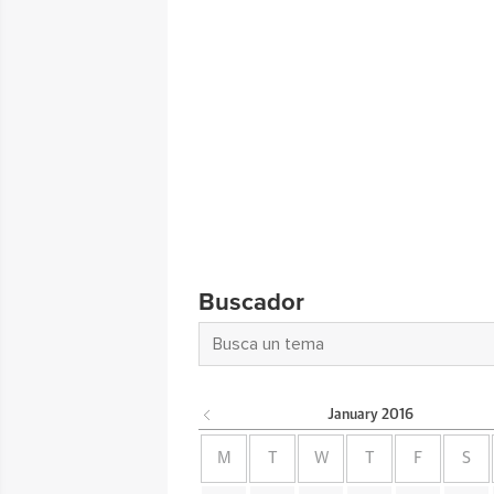
Buscador
January
2016
M
T
W
T
F
S