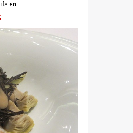
ufa en
S