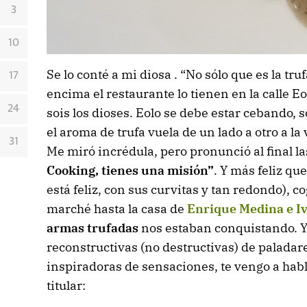
3
10
Se lo conté a mi diosa . “No sólo que es la truf
17
encima el restaurante lo tienen en la calle E
24
sois los dioses. Eolo se debe estar cebando,
el aroma de trufa vuela de un lado a otro a la 
31
Me miró incrédula, pero pronunció al final l
Cooking, tienes una misión”
. Y más feliz qu
está feliz, con sus curvitas y tan redondo), c
marché hasta la casa de
Enrique Medina e 
armas trufadas
nos estaban conquistando.
Y
reconstructivas (no destructivas) de paladar
inspiradoras de sensaciones, te vengo a habl
titular: