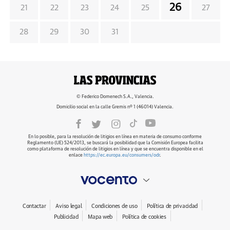
26
21
22
23
24
25
27
28
29
30
31
© Federico Domenech S.A., Valencia.
Domicilio social en la calle Gremis nº 1 (46014) Valencia.
En lo posible, para la resolución de litigios en línea en materia de consumo conforme
Reglamento (UE) 524/2013, se buscará la posibilidad que la Comisión Europea facilita
como plataforma de resolución de litigios en línea y que se encuentra disponible en el
enlace
https://ec.europa.eu/consumers/odr
.
Contactar
Aviso legal
Condiciones de uso
Política de privacidad
Publicidad
Mapa web
Política de cookies