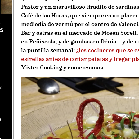
Pastor y un maravilloso tiradito de sardinas; 
Café de las Horas, que siempre es un placer 
,
mediodía de vermú por el centro de Valenci
as
Bar y ostras en el mercado de Mosen Sorell.
en Peñíscola, y de gambas en Dénia… y de u
la puntilla semanal:
¿los cocineros que se 
estrellas antes de cortar patatas y fregar p
Mister Cooking y comenzamos.
y
l
a