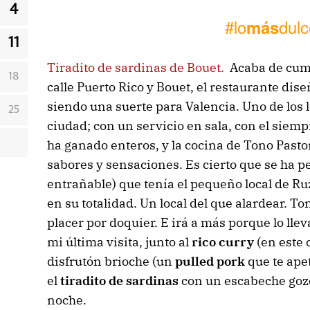
4
#lo
dulc
más
11
Tiradito de sardinas de Bouet.
Acaba de cump
18
calle Puerto Rico y Bouet, el restaurante di
siendo una suerte para Valencia. Uno de los 
25
ciudad; con un servicio en sala, con el siem
ha ganado enteros, y la cocina de Tono Pasto
sabores y sensaciones. Es cierto que se ha pe
entrañable) que tenía el pequeño local de Ru
en su totalidad. Un local del que alardear. T
placer por doquier. E irá a más porque lo lle
mi última visita, junto al
rico curry
(en este 
disfrutón brioche (un
pulled pork
que te ape
el
tiradito de sardinas
con un escabeche gozo
noche.