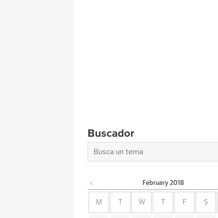
Buscador
February
2018
M
T
W
T
F
S