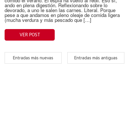
comido el verano. El espía ha vuelto al redil. Eso sí,
ando en plena digestión. Reflexionando sobre lo
devorado, a uno le salen las carnes. Literal. Porque
pese a que andamos en pleno oleaje de comida ligera
(mucha verdura y más pescado que […]
VER POST
Entradas más nuevas
Entradas más antiguas