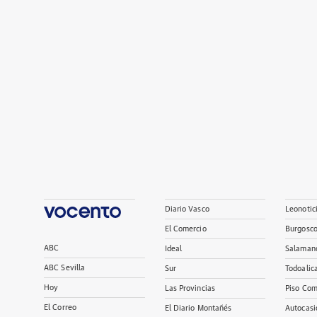
Diario Vasco
Leonotic
El Comercio
Burgosc
ABC
Ideal
Salaman
ABC Sevilla
Sur
Todoalic
Hoy
Las Provincias
Piso Com
El Correo
El Diario Montañés
Autocasi