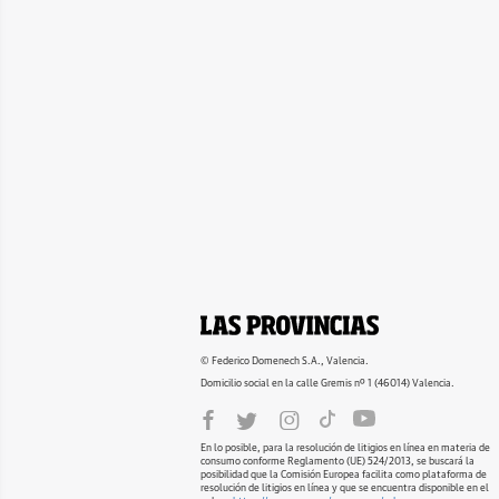
© Federico Domenech S.A., Valencia.
Domicilio social en la calle Gremis nº 1 (46014) Valencia.
En lo posible, para la resolución de litigios en línea en materia de
consumo conforme Reglamento (UE) 524/2013, se buscará la
posibilidad que la Comisión Europea facilita como plataforma de
resolución de litigios en línea y que se encuentra disponible en el