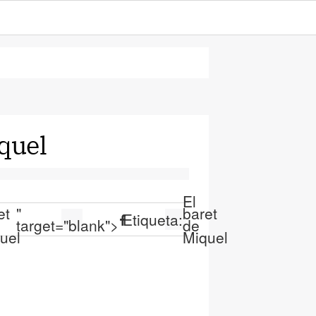
iquel
El
et
"
baret
Etiqueta:
target="blank">
de
uel
Miquel