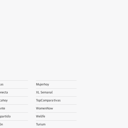
ias
Mujerhoy
onecta
XL Semanal
cahoy
TopComparativas
ante
WomenNow
partido
Welife
ón
Turium