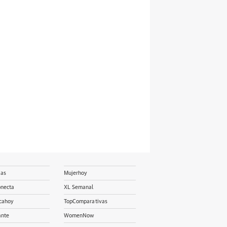
ias
Mujerhoy
onecta
XL Semanal
cahoy
TopComparativas
ante
WomenNow