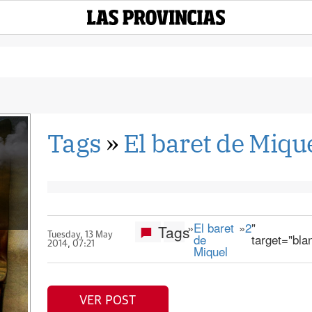
Tags
»
El baret de Miqu
»
El baret
»
2
"
Tags
Tuesday, 13 May
de
target="bla
2014, 07:21
Miquel
VER POST