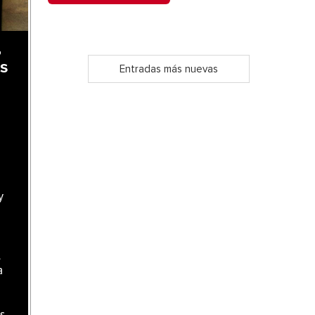
,
as
Entradas más nuevas
y
l
a