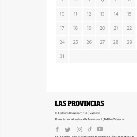
10
11
12
13
14
15
17
18
19
20
21
22
24
25
26
27
28
29
31
© Federico Domenech S.A., Valencia.
Domicilio social en la calle Gremis nº 1 (46014) Valencia.