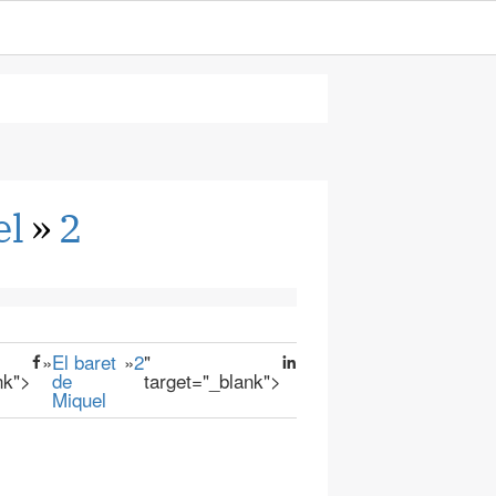
el
»
2
»
El baret
»
2
"
nk">
de
target="_blank">
Miquel