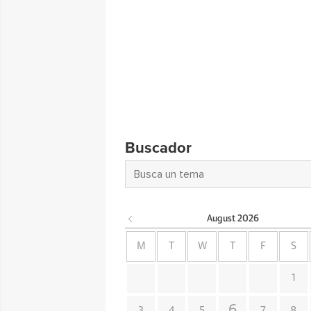
Buscador
August
2026
M
T
W
T
F
S
1
6
3
4
5
7
8