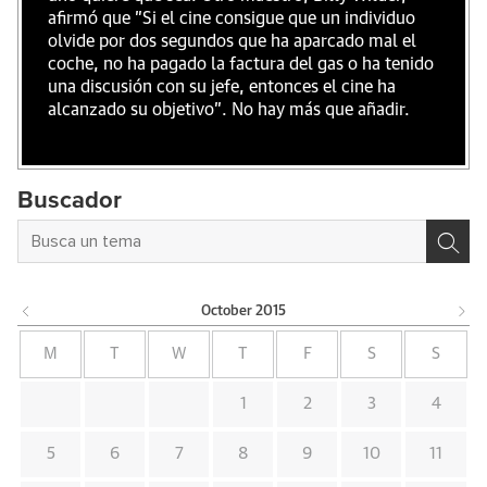
afirmó que "Si el cine consigue que un individuo
olvide por dos segundos que ha aparcado mal el
coche, no ha pagado la factura del gas o ha tenido
una discusión con su jefe, entonces el cine ha
alcanzado su objetivo". No hay más que añadir.
Buscador
October
2015
M
T
W
T
F
S
S
1
2
3
4
5
6
7
8
9
10
11