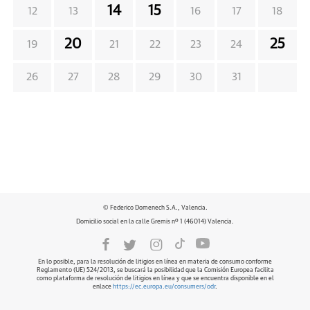
14
15
12
13
16
17
18
20
25
19
21
22
23
24
26
27
28
29
30
31
© Federico Domenech S.A., Valencia.
Domicilio social en la calle Gremis nº 1 (46014) Valencia.
En lo posible, para la resolución de litigios en línea en materia de consumo conforme
Reglamento (UE) 524/2013, se buscará la posibilidad que la Comisión Europea facilita
como plataforma de resolución de litigios en línea y que se encuentra disponible en el
enlace
https://ec.europa.eu/consumers/odr
.