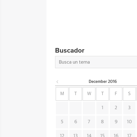
Buscador
December
2016
M
T
W
T
F
S
1
2
3
5
6
7
8
9
10
12
13
14
15
16
17