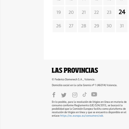
24
19
20
21
22
23
26
27
28
29
30
31
© Federico Domenech S.A., Valencia.
Domicilio social en la calle Gremis nº 1 (46014) Valencia.
En lo posible, para la resolución de litigios en línea en materia de
consumo conforme Reglamento (UE) 524/2013, se buscará la
posibilidad que la Comisión Europea facilita como plataforma de
resolución de litigios en línea y que se encuentra disponible en el
enlace
https://ec.europa.eu/consumers/odr
.