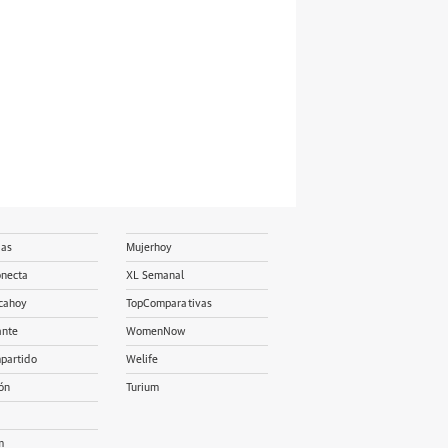
ias
Mujerhoy
onecta
XL Semanal
cahoy
TopComparativas
ante
WomenNow
partido
Welife
ón
Turium
m