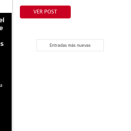
VER POST
el
e
ás
Entradas más nuevas
na
.