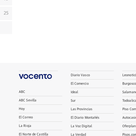
25
Diario Vasco
Leonotic
El Comercio
Burgosc
ABC
Ideal
Salaman
ABC Sevilla
Sur
Todoalic
Hoy
Las Provincias
Piso Com
El Correo
El Diario Montañés
Autocasi
La Rioja
La Voz Digital
Oferplan
El Norte de Castilla
La Verdad
Pisos.co