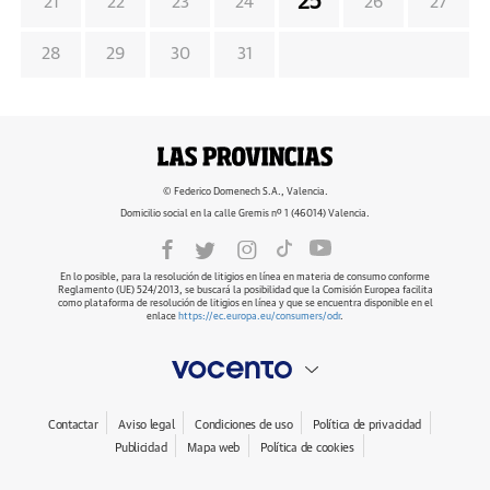
25
21
22
23
24
26
27
28
29
30
31
© Federico Domenech S.A., Valencia.
Domicilio social en la calle Gremis nº 1 (46014) Valencia.
En lo posible, para la resolución de litigios en línea en materia de consumo conforme
Reglamento (UE) 524/2013, se buscará la posibilidad que la Comisión Europea facilita
como plataforma de resolución de litigios en línea y que se encuentra disponible en el
enlace
https://ec.europa.eu/consumers/odr
.
Contactar
Aviso legal
Condiciones de uso
Política de privacidad
Publicidad
Mapa web
Política de cookies