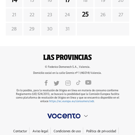
14
17
15
16
18
19
20
25
21
22
23
24
26
27
28
29
30
31
© Federico Domenech S.A., Valencia.
Domicilio social en la calle Gremis nº 1 (46014) Valencia.
En lo posible, para la resolución de litigios en línea en materia de consumo conforme
Reglamento (UE) 524/2013, se buscará la posibilidad que la Comisión Europea facilita
como plataforma de resolución de litigios en línea y que se encuentra disponible en el
enlace
https://ec.europa.eu/consumers/odr
.
Contactar
Aviso legal
Condiciones de uso
Política de privacidad