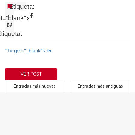
Etiqueta:
et="blank">
tiqueta:
" target="_blank">
VER POST
Entradas más nuevas
Entradas más antiguas