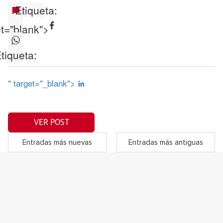
Etiqueta:
et="blank">
tiqueta:
" target="_blank">
VER POST
Entradas más nuevas
Entradas más antiguas