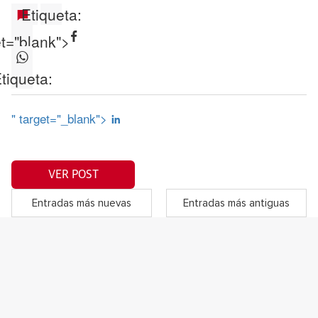
Etiqueta:
et="blank">
tiqueta:
" target="_blank">
VER POST
Entradas más nuevas
Entradas más antiguas