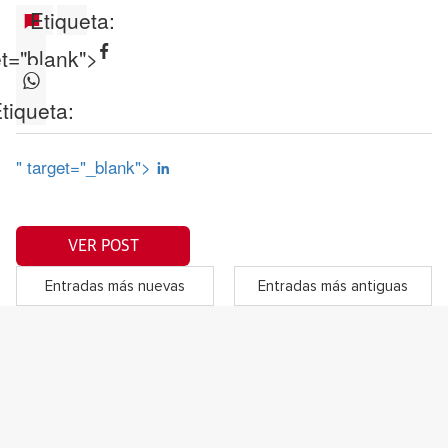
Etiqueta:
et="blank">
tiqueta:
" target="_blank">
VER POST
Entradas más nuevas
Entradas más antiguas