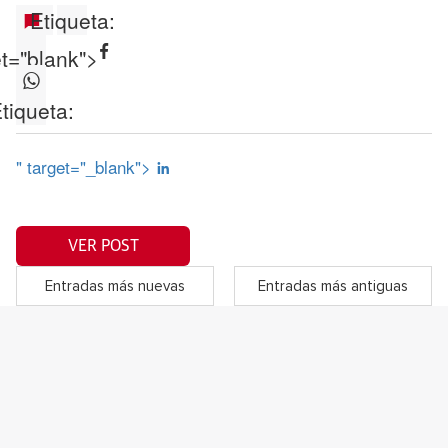
Etiqueta:
et="blank">
tiqueta:
" target="_blank">
VER POST
Entradas más nuevas
Entradas más antiguas