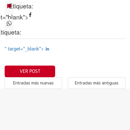
Etiqueta:
et="blank">
tiqueta:
" target="_blank">
VER POST
Entradas más nuevas
Entradas más antiguas