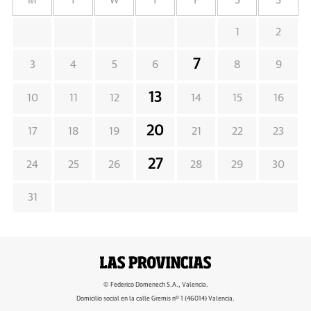
M
T
W
T
F
S
S
1
2
7
3
4
5
6
8
9
13
10
11
12
14
15
16
20
17
18
19
21
22
23
27
24
25
26
28
29
30
31
© Federico Domenech S.A., Valencia.
Domicilio social en la calle Gremis nº 1 (46014) Valencia.