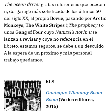
The ocean driver
gratas referencias que pueden
ir, del garage más sofisticado de los últimos 60
del siglo XX, al propio
Bowie
, pasando por
Arctic
Monkeys
,
The White Stripes
(¡
The prophecy
!) o
unos
Gang of Four
cuyo
Natural’s not in it
se
lanzan a revisar y cuya no referencia en el
libreto, estamos seguros, se debe a un descuido.
A la espera de un próximo y más personal
trabajo quedamos.
KLS
Guateque Whammy Boom
Boom
(Varios editores,
2015)