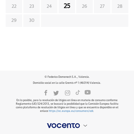
25
22
23
24
26
27
28
29
30
© Federico Domenech S.A., Valencia.
Domicilio social en la calle Gremis nº 1 (46014) Valencia.
En lo posible, para la resolución de litigios en línea en materia de consumo conforme
Reglamento (UE) 524/2013, se buscará la posibilidad que la Comisión Europea facilita
como plataforma de resolución de litigios en línea y que se encuentra disponible en el
enlace
https://ec.europa.eu/consumers/odr
.