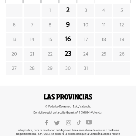
2
1
3
4
5
9
6
7
8
10
11
12
16
13
14
15
17
18
19
23
20
21
22
24
25
26
27
28
29
30
31
© Federico Domenech S.A., Valencia.
Domicilio social en la calle Gremis nº 1 (46014) Valencia.
En lo posible, para la resolución de litigios en línea en materia de consumo conforme
Reglamento (UE) 524/2013, se buscará la posibilidad que la Comisión Europea facilita