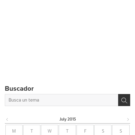
Buscador
July
2015
M
T
W
T
F
S
S