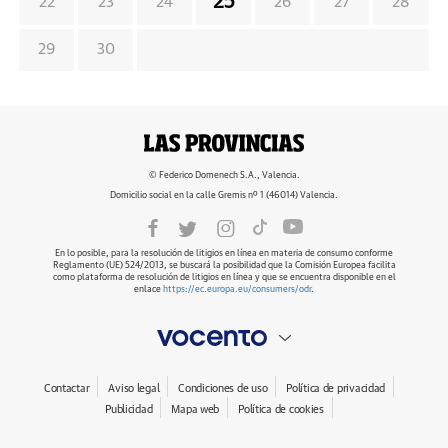
25
22
23
24
26
27
28
29
30
© Federico Domenech S.A., Valencia.
Domicilio social en la calle Gremis nº 1 (46014) Valencia.
En lo posible, para la resolución de litigios en línea en materia de consumo conforme
Reglamento (UE) 524/2013, se buscará la posibilidad que la Comisión Europea facilita
como plataforma de resolución de litigios en línea y que se encuentra disponible en el
enlace
https://ec.europa.eu/consumers/odr
.
Contactar
Aviso legal
Condiciones de uso
Política de privacidad
Publicidad
Mapa web
Política de cookies