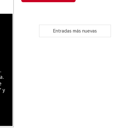
Entradas más nuevas
.
a.
e
" y