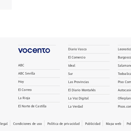
Diario Vasco
Leonotic
El Comercio
Burgosc
ABC
Ideal
Salaman
ABC Sevilla
Sur
Todoalic
Hoy
Las Provincias
Piso Com
El Correo
El Diario Montañés
Autocasi
La Rioja
La Voz Digital
Oferplan
El Norte de Castilla
La Verdad
Pisos.co
 legal
Condiciones de uso
Política de privacidad
Publicidad
Mapa web
Po