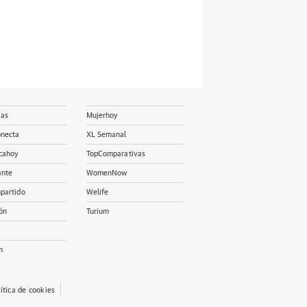
ias
Mujerhoy
onecta
XL Semanal
cahoy
TopComparativas
ante
WomenNow
partido
Welife
ón
Turium
m
lítica de cookies