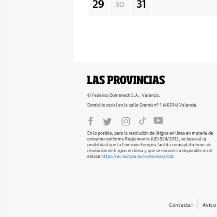
29
31
30
© Federico Domenech S.A., Valencia.
Domicilio social en la calle Gremis nº 1 (46014) Valencia.
En lo posible, para la resolución de litigios en línea en materia de
consumo conforme Reglamento (UE) 524/2013, se buscará la
posibilidad que la Comisión Europea facilita como plataforma de
resolución de litigios en línea y que se encuentra disponible en el
enlace
https://ec.europa.eu/consumers/odr
.
Contactar
Aviso