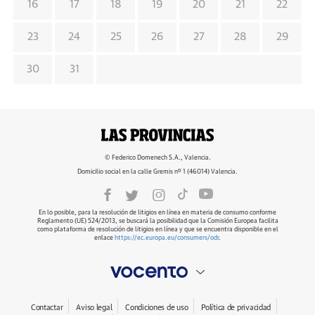
16
17
18
19
20
21
22
23
24
25
26
27
28
29
30
31
© Federico Domenech S.A., Valencia.
Domicilio social en la calle Gremis nº 1 (46014) Valencia.
En lo posible, para la resolución de litigios en línea en materia de consumo conforme
Reglamento (UE) 524/2013, se buscará la posibilidad que la Comisión Europea facilita
como plataforma de resolución de litigios en línea y que se encuentra disponible en el
enlace
https://ec.europa.eu/consumers/odr
.
Contactar
Aviso legal
Condiciones de uso
Política de privacidad