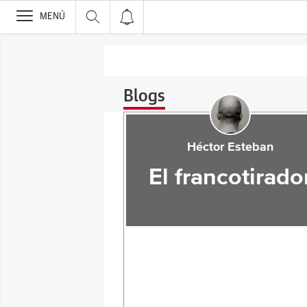
>
MENÚ
Blogs
Héctor Esteban
El francotirado