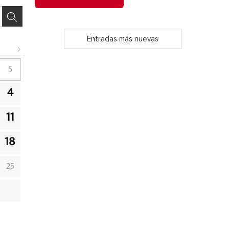
Entradas más nuevas
S
4
11
18
25