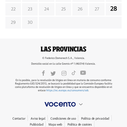
28
22
23
24
25
26
27
29
30
© Federico Domenech S.A., Valencia.
Domicilio social en la calle Gremis nº 1 (46014) Valencia.
En lo posible, para la resolución de litigios en línea en materia de consumo conforme
Reglamento (UE) 524/2013, se buscará la posibilidad que la Comisión Europea facilita
como plataforma de resolución de litigios en línea y que se encuentra disponible en el
enlace
https://ec.europa.eu/consumers/odr
.
Contactar
Aviso legal
Condiciones de uso
Política de privacidad
Publicidad
Mapa web
Política de cookies