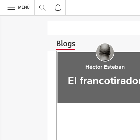
>
MENÚ
Blogs
Héctor Esteban
El francotirado