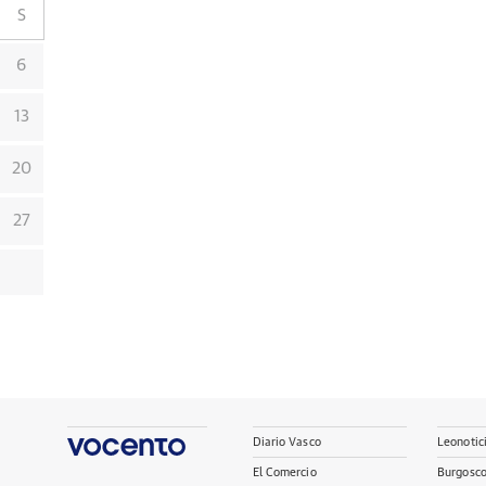
S
6
13
20
27
Diario Vasco
Leonotic
El Comercio
Burgosc