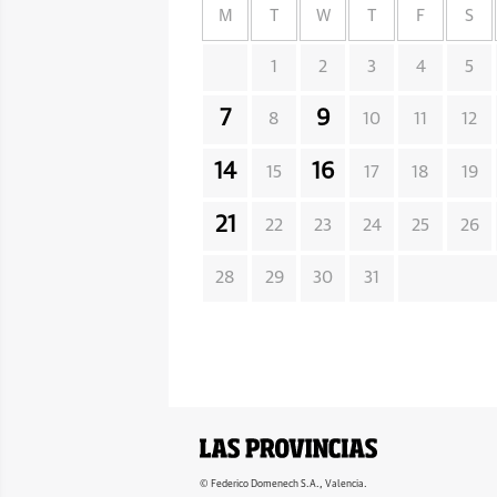
M
T
W
T
F
S
1
2
3
4
5
7
9
8
10
11
12
14
16
15
17
18
19
21
22
23
24
25
26
28
29
30
31
© Federico Domenech S.A., Valencia.