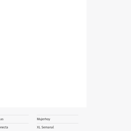
ias
Mujerhoy
onecta
XL Semanal