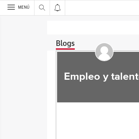
>
MENÚ
Blogs
Empleo y talen