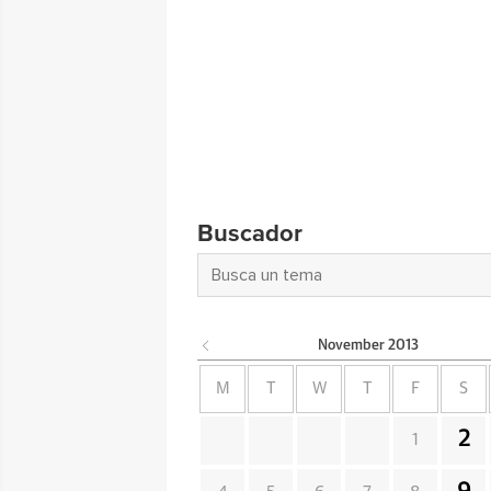
Buscador
November
2013
M
T
W
T
F
S
2
1