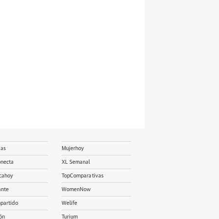
ias
Mujerhoy
onecta
XL Semanal
cahoy
TopComparativas
ante
WomenNow
partido
Welife
ón
Turium