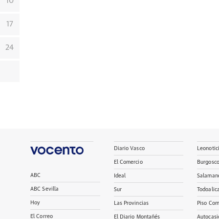
10
17
24
Diario Vasco
Leonotic
El Comercio
Burgosc
ABC
Ideal
Salaman
ABC Sevilla
Sur
Todoalic
Hoy
Las Provincias
Piso Com
El Correo
El Diario Montañés
Autocasi