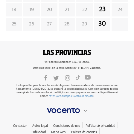
23
18
19
20
21
22
24
30
25
26
27
28
29
© Federico Domenech S.A., Valencia.
Domicilio social en la calle Gremis nº 1 (46014) Valencia.
En lo posible, para la resolución de litigios en línea en materia de consumo conforme
Reglamento (UE) 524/2013, se buscará la posibilidad que la Comisión Europea facilita
como plataforma de resolución de litigios en línea y que se encuentra disponible en el
enlace
https://ec.europa.eu/consumers/odr
.
Contactar
Aviso legal
Condiciones de uso
Política de privacidad
Publicidad
Mapa web
Política de cookies