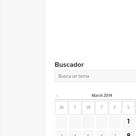
Buscador
March
2014
M
T
W
T
F
S
1