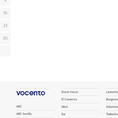
9
16
23
30
Diario Vasco
Leonotic
El Comercio
Burgosc
ABC
Ideal
Salaman
ABC Sevilla
Sur
Todoalic