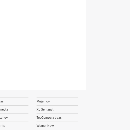
ias
Mujerhoy
onecta
XL Semanal
cahoy
TopComparativas
ante
WomenNow