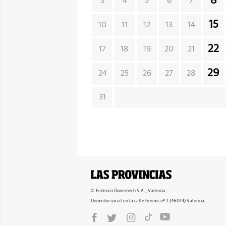
8
3
4
5
6
7
15
10
11
12
13
14
22
17
18
19
20
21
29
24
25
26
27
28
31
© Federico Domenech S.A., Valencia.
Domicilio social en la calle Gremis nº 1 (46014) Valencia.