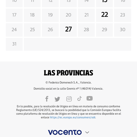
15
10
11
12
13
14
16
22
17
18
19
20
21
23
27
24
25
26
28
29
30
31
© Federico Domenech S.A., Valencia.
Domicilio social en la calle Gremis nº 1 (46014) Valencia.
En lo posible, para la resolución de litigios en línea en materia de consumo conforme
Reglamento (UE) 524/2013, se buscará la posibilidad que la Comisión Europea facilita
como plataforma de resolución de litigios en línea y que se encuentra disponible en el
enlace
https://ec.europa.eu/consumers/odr
.