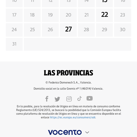
15
10
11
12
13
14
16
22
17
18
19
20
21
23
27
24
25
26
28
29
30
31
© Federico Domenech S.A., Valencia.
Domicilio social en la calle Gremis nº 1 (46014) Valencia.
En lo posible, para la resolución de litigios en línea en materia de consumo conforme
Reglamento (UE) 524/2013, se buscará la posibilidad que la Comisión Europea facilita
como plataforma de resolución de litigios en línea y que se encuentra disponible en el
enlace
https://ec.europa.eu/consumers/odr
.