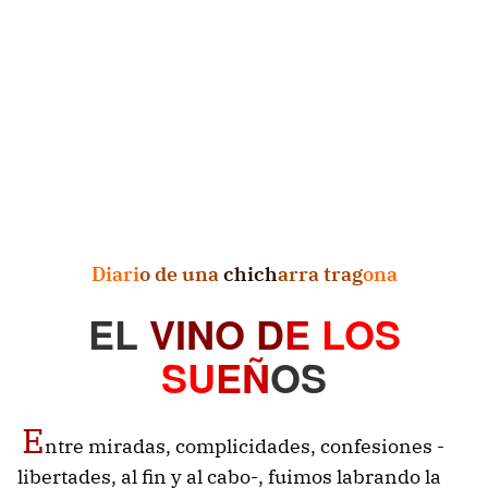
Diari
o de una
chich
arra trag
ona
EL
VINO D
E
LOS
SU
EÑ
OS
E
ntre miradas, complicidades, confesiones -
libertades, al fin y al cabo-, fuimos labrando la