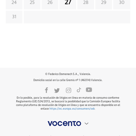
27
24
25
26
28
29
30
31
© Federico Domenech S.A., Valencia.
Domicilio social en la calle Gremis nº 1 (46014) Valencia.
En lo posible, para la resolución de litigios en línea en materia de consumo conforme
Reglamento (UE) 524/2013, se buscará la posibilidad que la Comisión Europea facilita
como plataforma de resolución de litigios en línea y que se encuentra disponible en el
enlace
https://ec.europa.eu/consumers/odr
.