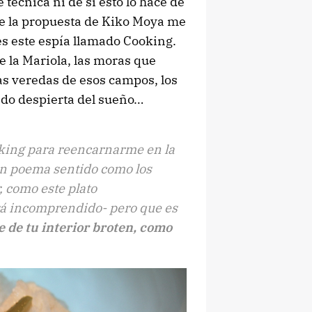
 técnica ni de si esto lo hace de
ue la propuesta de Kiko Moya me
es este espía llamado Cooking.
 la Mariola, las moras que
s veredas de esos campos, los
ndo despierta del sueño…
oking para reencarnarme en la
un poema sentido como los
, como este plato
rá incomprendido- pero que es
e de tu interior broten, como