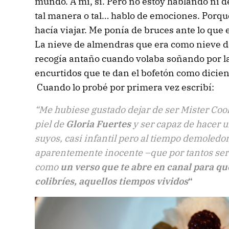
mundo. A mí, sí. Pero no estoy hablando ni de
tal manera o tal… hablo de emociones. Porq
hacía viajar. Me ponía de bruces ante lo que 
La nieve de almendras que era como nieve de
recogía antaño cuando volaba soñando por la
encurtidos que te dan el bofetón como dicie
Cuando lo probé por primera vez escribí:
“Me hubiese gustado dejar de ser Mister Co
piel de
Gloria Fuertes
y ser capaz de hacer 
suyos, casi infantil pero al tiempo demoledor
aparentemente inocente –que por tantos se
como
un verso que te abre en canal para qu
colibríes, aquellos tiempos vividos
“