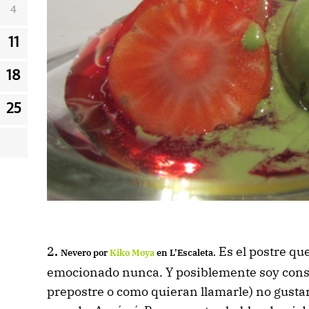
4
11
18
25
2
.
Es el postre q
Nevero por
Kiko Moya
en L’Escaleta.
emocionado nunca. Y posiblemente soy consc
prepostre o como quieran llamarle) no gustar