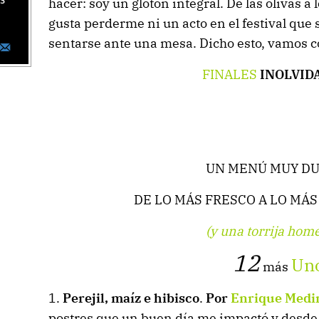
as
hacer: soy un glotón integral. De las olivas a
gusta perderme ni un acto en el festival que
sentarse ante una mesa. Dicho esto, vamos c
FINALES
INOLVID
UN MENÚ MUY D
DE LO MÁS FRESCO A LO M
(y una torrija hom
12
Un
más
1.
Perejil, maíz e hibisco
.
Por
Enrique Medi
postres que un buen día me impactó y desde