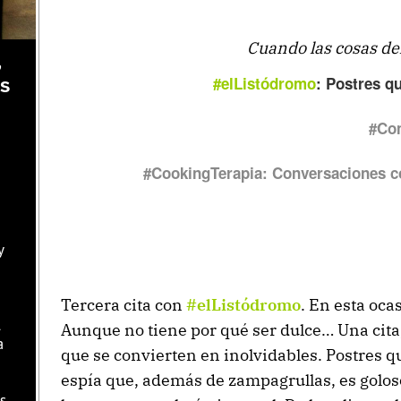
Cuando las cosas de
,
#elListódromo
: Postres q
as
#Con
#CookingTerapia:
Conversaciones co
y
Tercera cita con
#elListódromo
. En esta oca
l
Aunque no tiene por qué ser dulce… Una cita,
a
que se convierten en inolvidables. Postres q
espía que, además de zampagrullas, es golos