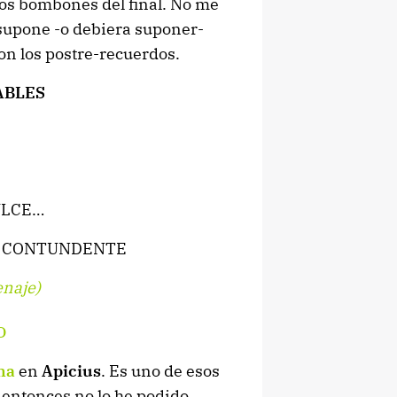
 los bombones del final. No me
 supone -o debiera suponer-
on los postre-recuerdos.
ABLES
ULCE…
ÁS CONTUNDENTE
enaje)
o
na
en
Apicius
. Es uno de esos
 entonces no lo he podido