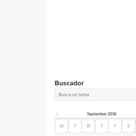
Buscador
September
2016
M
T
W
T
F
S